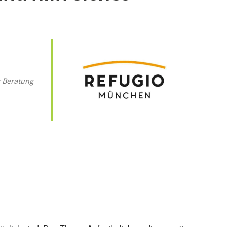
 Beratung
 365
Outlook Live