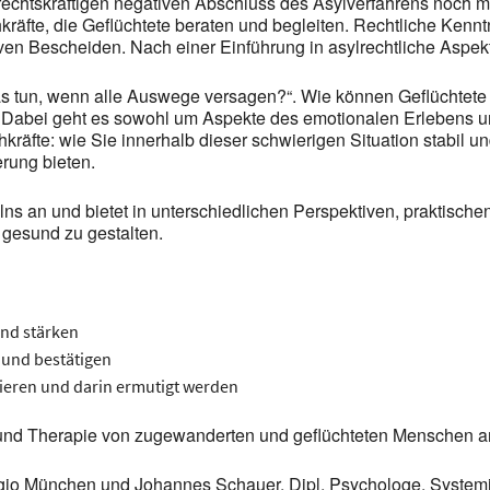
 rechtskräftigen negativen Abschluss des Asylverfahrens noch 
räfte, die Geflüchtete beraten und begleiten. Rechtliche Kenntn
n Bescheiden. Nach einer Einführung in asylrechtliche Aspekte 
as tun, wenn alle Auswege versagen?“. Wie können Geflüchtete i
. Dabei geht es sowohl um Aspekte des emotionalen Erlebens u
räfte: wie Sie innerhalb dieser schwierigen Situation stabil u
rung bieten.
elns an und bietet in unterschiedlichen Perspektiven, prakti
 gesund zu gestalten.
und stärken
n und bestätigen
ktieren und darin ermutigt werden
g und Therapie von zugewanderten und geflüchteten Menschen ar
gio München und Johannes Schauer, Dipl. Psychologe, Systemi