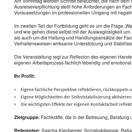
Am Vormittag werden Schritte beleuchtet, die nach dem
Ausreiseverpflichtung stellt hohe Anforderungen an Fachk
Voraussetzungen im professionellen Umgang mit negative
Im zweiten Teil der Fortbildung geht es um die Frage „W
und wie gehen diese selbst mit der Ausweglosigkeit um
als auch um die Haltung und Handlungsansätze der Fachk
Verhaltensweisen wirksame Unterstützung und Stabilisie
Die Veranstaltung regt zur Reflexion des eigenen Hand
eigenen Arbeitsprozess fachlich lebendig und emotional
Ihr Profit:
Eigene fachliche Perspektive reflektieren, rückkoppeln 
Eigene Möglichkeiten der Selbststabilisierung aktiviere
Die wichtigsten Effekte der eigenen Kontaktarbeit refle
Zielgruppe:
Fachkräfte, die in der Betreuung, Beratun
Referenten:
Sascha Kienberger, Sozialpädagoge, Refu