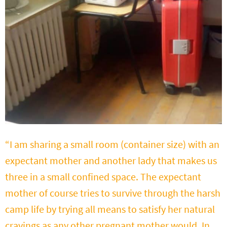
“I am sharing a small room (container size) with an
expectant mother and another lady that makes us
three in a small confined space. The expectant
mother of course tries to survive through the harsh
camp life by trying all means to satisfy her natural
cravings as any other pregnant mother would. In